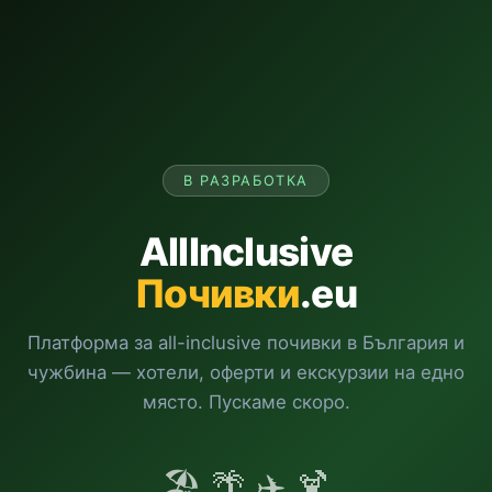
В РАЗРАБОТКА
AllInclusive
Почивки
.eu
Платформа за all-inclusive почивки в България и
чужбина — хотели, оферти и екскурзии на едно
място. Пускаме скоро.
🏖️ 🌴 ✈️ 🍹