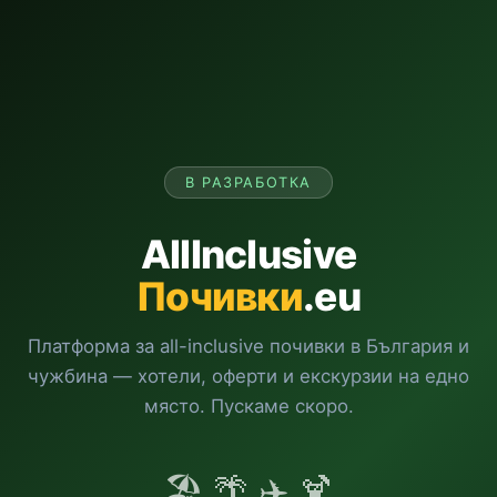
В РАЗРАБОТКА
AllInclusive
Почивки
.eu
Платформа за all-inclusive почивки в България и
чужбина — хотели, оферти и екскурзии на едно
място. Пускаме скоро.
🏖️ 🌴 ✈️ 🍹