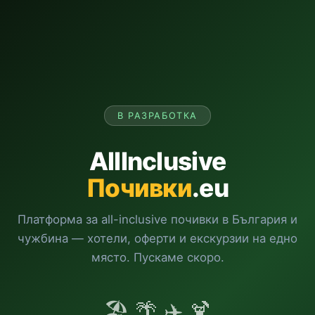
В РАЗРАБОТКА
AllInclusive
Почивки
.eu
Платформа за all-inclusive почивки в България и
чужбина — хотели, оферти и екскурзии на едно
място. Пускаме скоро.
🏖️ 🌴 ✈️ 🍹