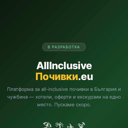
В РАЗРАБОТКА
AllInclusive
Почивки
.eu
Платформа за all-inclusive почивки в България и
чужбина — хотели, оферти и екскурзии на едно
място. Пускаме скоро.
🏖️ 🌴 ✈️ 🍹