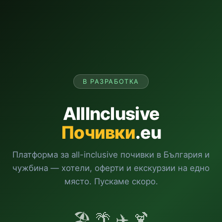
В РАЗРАБОТКА
AllInclusive
Почивки
.eu
Платформа за all-inclusive почивки в България и
чужбина — хотели, оферти и екскурзии на едно
място. Пускаме скоро.
🏖️ 🌴 ✈️ 🍹