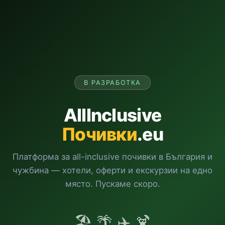
В РАЗРАБОТКА
AllInclusive
Почивки
.eu
Платформа за all-inclusive почивки в България и
чужбина — хотели, оферти и екскурзии на едно
място. Пускаме скоро.
🏖️ 🌴 ✈️ 🍹