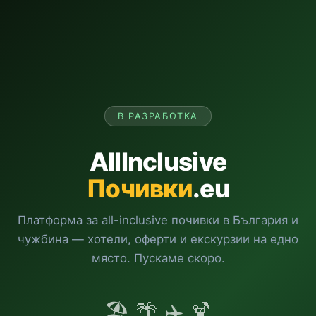
В РАЗРАБОТКА
AllInclusive
Почивки
.eu
Платформа за all-inclusive почивки в България и
чужбина — хотели, оферти и екскурзии на едно
място. Пускаме скоро.
🏖️ 🌴 ✈️ 🍹