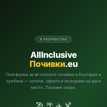
В РАЗРАБОТКА
AllInclusive
Почивки
.eu
Платформа за all-inclusive почивки в България и
чужбина — хотели, оферти и екскурзии на едно
място. Пускаме скоро.
🏖️ 🌴 ✈️ 🍹