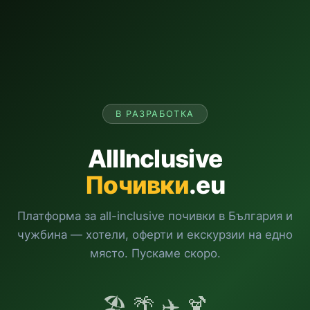
В РАЗРАБОТКА
AllInclusive
Почивки
.eu
Платформа за all-inclusive почивки в България и
чужбина — хотели, оферти и екскурзии на едно
място. Пускаме скоро.
🏖️ 🌴 ✈️ 🍹