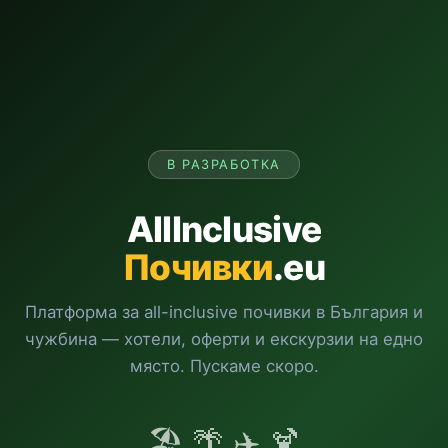
В РАЗРАБОТКА
AllInclusive
Почивки
.eu
Платформа за all-inclusive почивки в България и
чужбина — хотели, оферти и екскурзии на едно
място. Пускаме скоро.
🏖️ 🌴 ✈️ 🍹