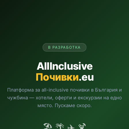
В РАЗРАБОТКА
AllInclusive
Почивки
.eu
Платформа за all-inclusive почивки в България и
чужбина — хотели, оферти и екскурзии на едно
място. Пускаме скоро.
🏖️ 🌴 ✈️ 🍹