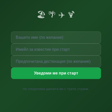
🏖️ 🌴 ✈️ 🍹
Уведоми ме при старт
Не споделяме данните ви с трети страни.