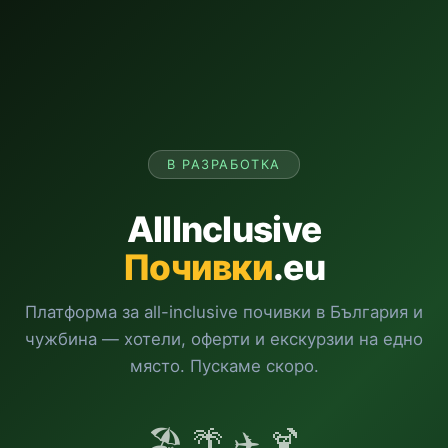
В РАЗРАБОТКА
AllInclusive
Почивки
.eu
Платформа за all-inclusive почивки в България и
чужбина — хотели, оферти и екскурзии на едно
място. Пускаме скоро.
🏖️ 🌴 ✈️ 🍹