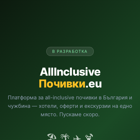
В РАЗРАБОТКА
AllInclusive
Почивки
.eu
Платформа за all-inclusive почивки в България и
чужбина — хотели, оферти и екскурзии на едно
място. Пускаме скоро.
🏖️ 🌴 ✈️ 🍹