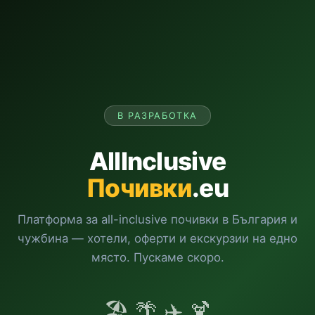
В РАЗРАБОТКА
AllInclusive
Почивки
.eu
Платформа за all-inclusive почивки в България и
чужбина — хотели, оферти и екскурзии на едно
място. Пускаме скоро.
🏖️ 🌴 ✈️ 🍹