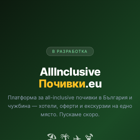
В РАЗРАБОТКА
AllInclusive
Почивки
.eu
Платформа за all-inclusive почивки в България и
чужбина — хотели, оферти и екскурзии на едно
място. Пускаме скоро.
🏖️ 🌴 ✈️ 🍹