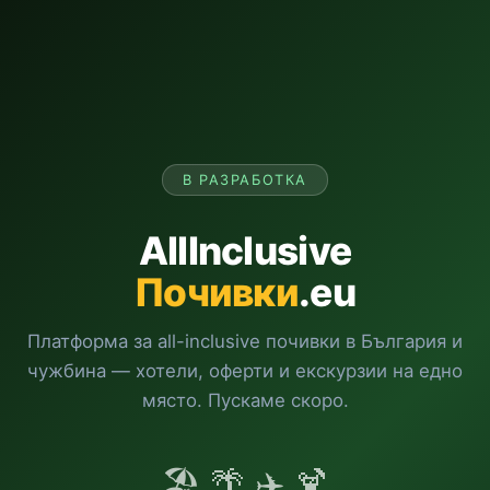
В РАЗРАБОТКА
AllInclusive
Почивки
.eu
Платформа за all-inclusive почивки в България и
чужбина — хотели, оферти и екскурзии на едно
място. Пускаме скоро.
🏖️ 🌴 ✈️ 🍹