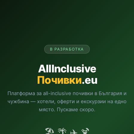
В РАЗРАБОТКА
AllInclusive
Почивки
.eu
Платформа за all-inclusive почивки в България и
чужбина — хотели, оферти и екскурзии на едно
място. Пускаме скоро.
🏖️ 🌴 ✈️ 🍹