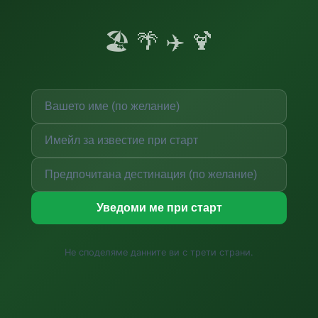
🏖️ 🌴 ✈️ 🍹
Уведоми ме при старт
Не споделяме данните ви с трети страни.