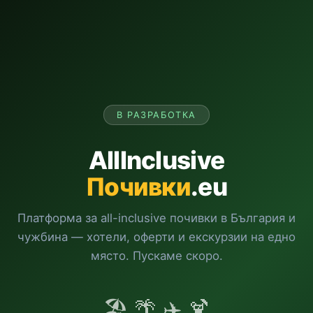
В РАЗРАБОТКА
AllInclusive
Почивки
.eu
Платформа за all-inclusive почивки в България и
чужбина — хотели, оферти и екскурзии на едно
място. Пускаме скоро.
🏖️ 🌴 ✈️ 🍹