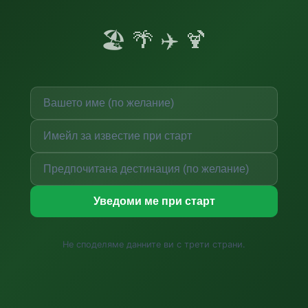
🏖️ 🌴 ✈️ 🍹
Уведоми ме при старт
Не споделяме данните ви с трети страни.