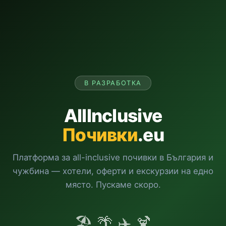
В РАЗРАБОТКА
AllInclusive
Почивки
.eu
Платформа за all-inclusive почивки в България и
чужбина — хотели, оферти и екскурзии на едно
място. Пускаме скоро.
🏖️ 🌴 ✈️ 🍹