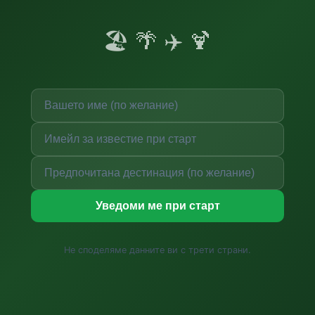
🏖️ 🌴 ✈️ 🍹
Уведоми ме при старт
Не споделяме данните ви с трети страни.