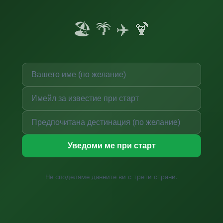
🏖️ 🌴 ✈️ 🍹
Уведоми ме при старт
Не споделяме данните ви с трети страни.