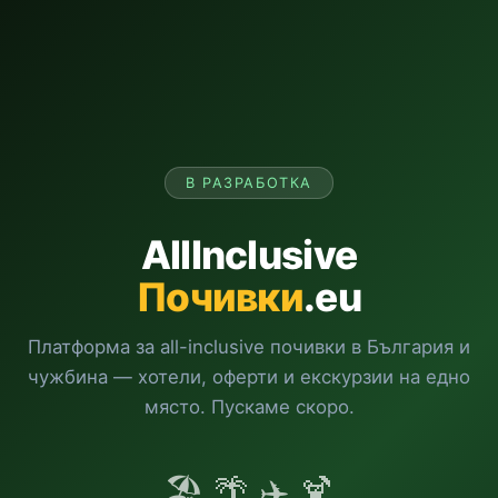
В РАЗРАБОТКА
AllInclusive
Почивки
.eu
Платформа за all-inclusive почивки в България и
чужбина — хотели, оферти и екскурзии на едно
място. Пускаме скоро.
🏖️ 🌴 ✈️ 🍹