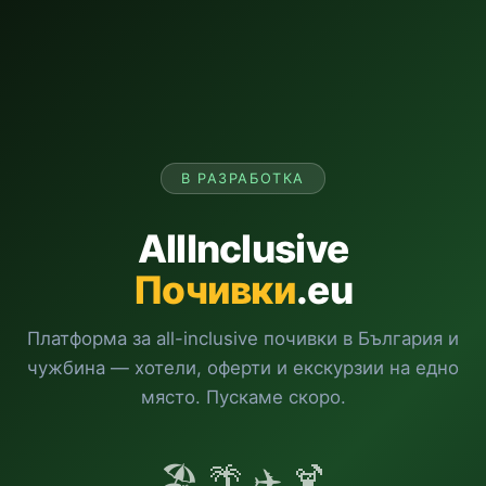
В РАЗРАБОТКА
AllInclusive
Почивки
.eu
Платформа за all-inclusive почивки в България и
чужбина — хотели, оферти и екскурзии на едно
място. Пускаме скоро.
🏖️ 🌴 ✈️ 🍹