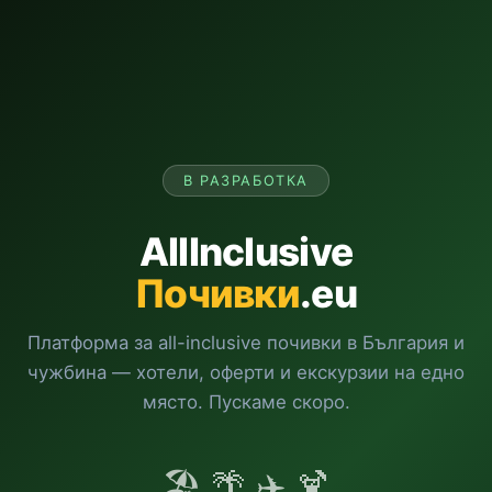
В РАЗРАБОТКА
AllInclusive
Почивки
.eu
Платформа за all-inclusive почивки в България и
чужбина — хотели, оферти и екскурзии на едно
място. Пускаме скоро.
🏖️ 🌴 ✈️ 🍹