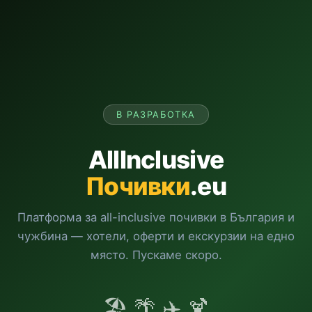
В РАЗРАБОТКА
AllInclusive
Почивки
.eu
Платформа за all-inclusive почивки в България и
чужбина — хотели, оферти и екскурзии на едно
място. Пускаме скоро.
🏖️ 🌴 ✈️ 🍹