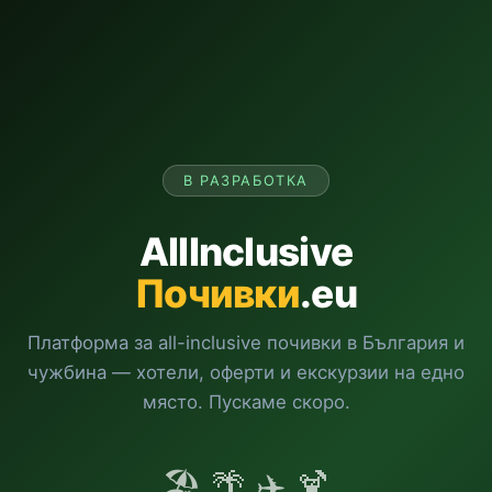
В РАЗРАБОТКА
AllInclusive
Почивки
.eu
Платформа за all-inclusive почивки в България и
чужбина — хотели, оферти и екскурзии на едно
място. Пускаме скоро.
🏖️ 🌴 ✈️ 🍹