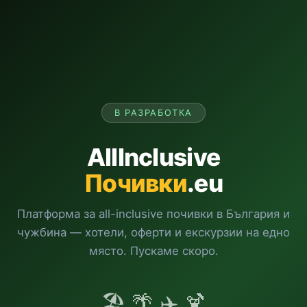
В РАЗРАБОТКА
AllInclusive
Почивки
.eu
Платформа за all-inclusive почивки в България и
чужбина — хотели, оферти и екскурзии на едно
място. Пускаме скоро.
🏖️ 🌴 ✈️ 🍹