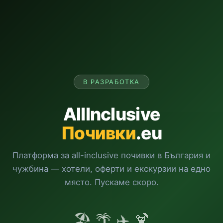
В РАЗРАБОТКА
AllInclusive
Почивки
.eu
Платформа за all-inclusive почивки в България и
чужбина — хотели, оферти и екскурзии на едно
място. Пускаме скоро.
🏖️ 🌴 ✈️ 🍹