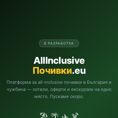
В РАЗРАБОТКА
AllInclusive
Почивки
.eu
Платформа за all-inclusive почивки в България и
чужбина — хотели, оферти и екскурзии на едно
място. Пускаме скоро.
🏖️ 🌴 ✈️ 🍹