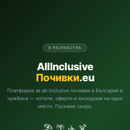
В РАЗРАБОТКА
AllInclusive
Почивки
.eu
Платформа за all-inclusive почивки в България и
чужбина — хотели, оферти и екскурзии на едно
място. Пускаме скоро.
🏖️ 🌴 ✈️ 🍹