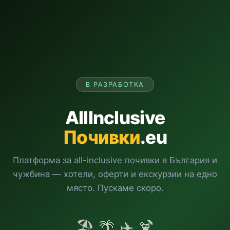
В РАЗРАБОТКА
AllInclusive
Почивки
.eu
Платформа за all-inclusive почивки в България и
чужбина — хотели, оферти и екскурзии на едно
място. Пускаме скоро.
🏖️ 🌴 ✈️ 🍹