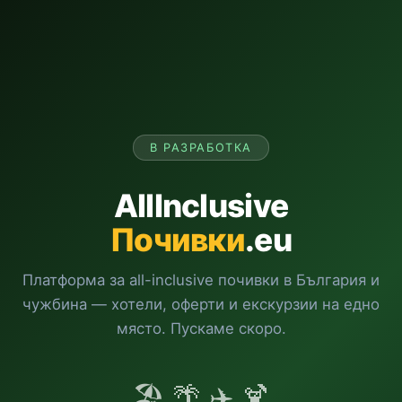
В РАЗРАБОТКА
AllInclusive
Почивки
.eu
Платформа за all-inclusive почивки в България и
чужбина — хотели, оферти и екскурзии на едно
място. Пускаме скоро.
🏖️ 🌴 ✈️ 🍹