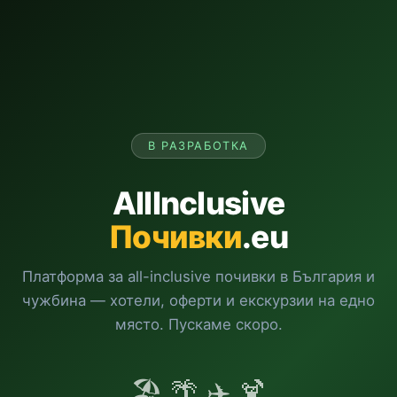
В РАЗРАБОТКА
AllInclusive
Почивки
.eu
Платформа за all-inclusive почивки в България и
чужбина — хотели, оферти и екскурзии на едно
място. Пускаме скоро.
🏖️ 🌴 ✈️ 🍹